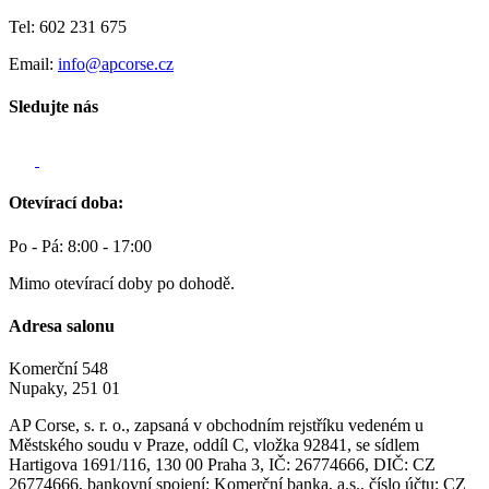
Tel: 602 231 675
Email:
info@apcorse.cz
Sledujte nás
Otevírací doba:
Po - Pá: 8:00 - 17:00
Mimo otevírací doby po dohodě.
Adresa salonu
Komerční 548
Nupaky, 251 01
AP Corse, s. r. o., zapsaná v obchodním rejstříku vedeném u
Městského soudu v Praze, oddíl C, vložka 92841, se sídlem
Hartigova 1691/116, 130 00 Praha 3, IČ: 26774666, DIČ: CZ
26774666, bankovní spojení: Komerční banka, a.s., číslo účtu: CZ