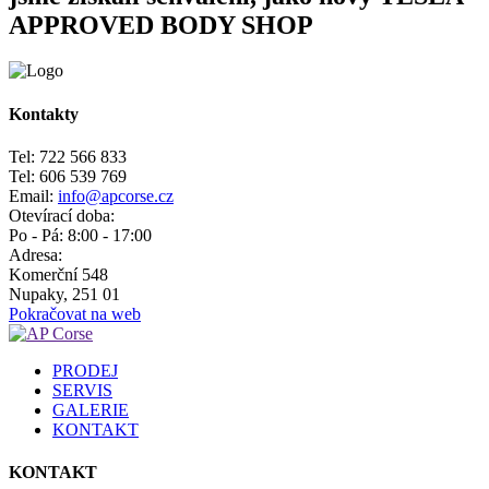
APPROVED BODY SHOP
Kontakty
Tel: 722 566 833
Tel: 606 539 769
Email:
info@apcorse.cz
Otevírací doba:
Po - Pá: 8:00 - 17:00
Adresa:
Komerční 548
Nupaky, 251 01
Pokračovat na web
PRODEJ
SERVIS
GALERIE
KONTAKT
KONTAKT